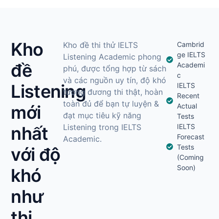
Kho
Kho đề thi thử IELTS
Cambrid
ge IELTS
Listening Academic phong
đề
Academi
phú, được tổng hợp từ sách
c
và các nguồn uy tín, độ khó
Listening
IELTS
tương đương thi thật, hoàn
Recent
toàn đủ để bạn tự luyện &
mới
Actual
đạt mục tiêu kỹ năng
Tests
Listening trong IELTS
IELTS
nhất
Forecast
Academic.
Tests
với độ
(Coming
Soon)
khó
như
thi