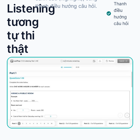
Thanh
Listening
thanh điều hướng câu hỏi.
điều
hướng
tương
câu hỏi
tự thi
thật