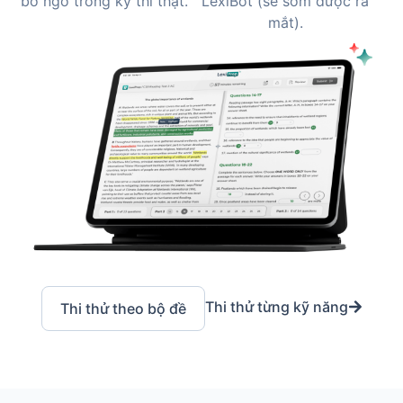
bỡ ngỡ trong kỳ thi thật.
LexiBot (sẽ sớm được ra
mắt).
Thi thử từng kỹ năng
Thi thử theo bộ đề