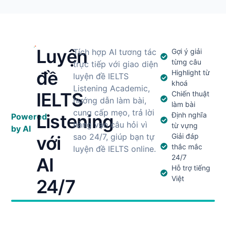
Luyện
Tích hợp AI tương tác
Gợi ý giải
từng câu
trực tiếp với giao diện
đề
Highlight từ
luyện đề IELTS
khoá
Listening Academic,
IELTS
Chiến thuật
hướng dẫn làm bài,
làm bài
cung cấp mẹo, trả lời
Listening
Định nghĩa
Powered
hàng vạn câu hỏi vì
từ vựng
by AI
sao 24/7, giúp bạn tự
Giải đáp
với
thắc mắc
luyện đề IELTS online.
24/7
AI
Hỗ trợ tiếng
Việt
24/7