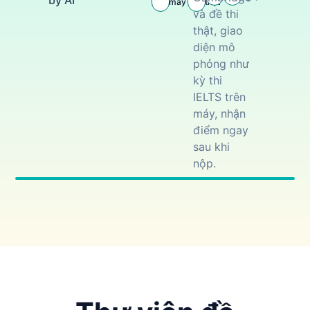
by AI
máy
thật
và đề thi
thật, giao
diện mô
phỏng như
kỳ thi
IELTS trên
máy, nhận
điểm ngay
sau khi
nộp.