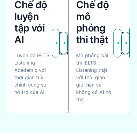
Chế độ
Chế độ
luyện
mô
tập với
phỏng
Tuỳ
Luyện
Thời
AI
thi thật
AI
Khô
chỉnh
tập
gian
hướng
có 
thời
thoải
cố
dẫn
trợ
gian
mái
định
Luyện đề IELTS
Mô phỏng bài
Listening
thi IELTS
Academic với
Listening thật
thời gian tuỳ
với thời gian
chỉnh cùng sự
giới hạn và
hỗ trợ của AI.
không có AI hỗ
trợ.