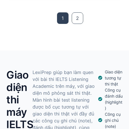
1
2
Giao
LexiPrep giúp bạn làm quen
Giao diện
tương tự
với bài thi IELTS Listening
diện
thi thật
Academic trên máy, với giao
Công cụ
diện mô phỏng sát thi thật.
thi
đánh dấu
Màn hình bài test listening
(highlight
được bố cục tương tự với
máy
)
giao diện thi thật với đầy đủ
Công cụ
các công cụ ghi chú (note),
ghi chú
IELTS
(note)
đánh dấu (highlight), cùng